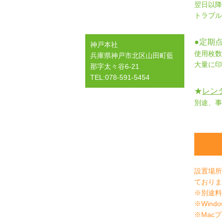
翌日以降
トラブル
●定期
神戸本社
使用枚数
兵庫県神戸市北区山田町藍
大量に印
那字太々谷6-21
TEL:078-591-5454
★
レン
別途、事
設置場所
ておりま
※別途料
※Wind
※Macプ