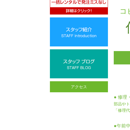
コ
アクセス
● 修
部品やト
「修理代
●午前