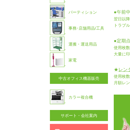
●午前
パーティション
翌日以降
トラブル
事務･店舗用品/工具
●定期
運搬・運送用品
使用枚数
大量に印
家電
★
レン
使用枚数
中古オフィス機器販売
月額レン
カラー複合機
サポート・会社案内