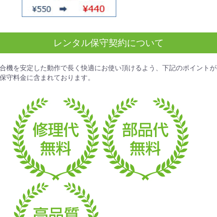
レンタル保守契約について
合機を安定した動作で長く快適にお使い頂けるよう、下記のポイントが
保守料金
に含まれております。