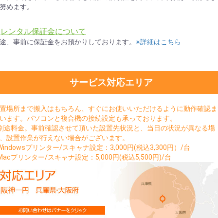
努めます。
★
レンタル保証金について
途、事前に保証金をお預かりしております。
※詳細はこちら
サービス対応エリア
置場所まで搬入はもちろん、すぐにお使いいただけるように動作確認ま
います。パソコンと複合機の接続設定も承っております。
別途料金。事前確認させて頂いた設置先状況と、当日の状況が異なる場
、設置作業が行えない場合がございます。
Windowsプリンター/スキャナ設定：3,000円(税込3,300円）/台
Macプリンター/スキャナ設定：5,000円(税込5,500円)/台