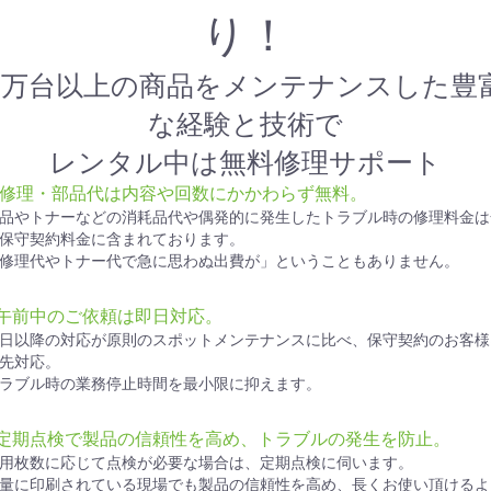
り！
1万台以上の商品をメンテナンスした豊
な経験と技術で
レンタル中は無料修理サポート
● 修理・部品代は内容や回数にかかわらず無料。
品やトナーなどの消耗品代や偶発的に発生したトラブル時の修理料金は
保守契約料金に含まれております。
修理代やトナー代で急に思わぬ出費が」ということもありません。
●午前中のご依頼は即日対応。
日以降の対応が原則のスポットメンテナンスに比べ、保守契約のお客様
先対応。
ラブル時の業務停止時間を最小限に抑えます。
●定期点検で製品の信頼性を高め、トラブルの発生を防止。
用枚数に応じて点検が必要な場合は、定期点検に伺います。
量に印刷されている現場でも製品の信頼性を高め、長くお使い頂けるよ