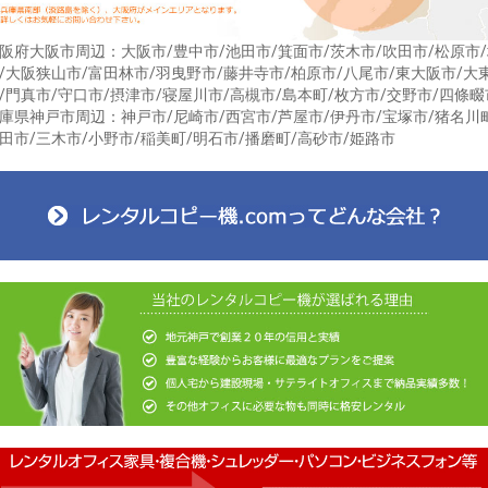
阪府大阪市周辺：大阪市/豊中市/池田市/箕面市/茨木市/吹田市/松原市
/大阪狭山市/富田林市/羽曳野市/藤井寺市/柏原市/八尾市/東大阪市/大
/門真市/守口市/摂津市/寝屋川市/高槻市/島本町/枚方市/交野市/四條畷
庫県神戸市周辺：神戸市/尼崎市/西宮市/芦屋市/伊丹市/宝塚市/猪名川
田市/三木市/小野市/稲美町/明石市/播磨町/高砂市/姫路市