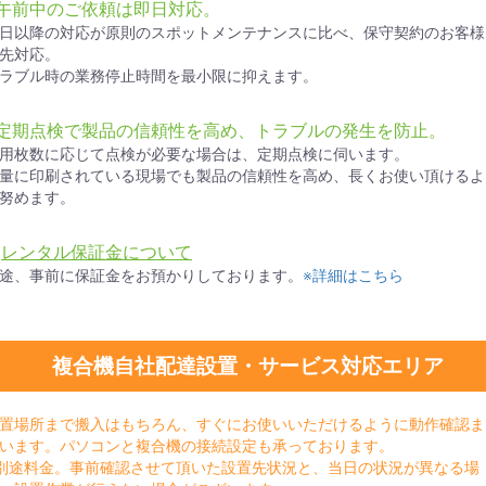
●午前中のご依頼は即日対応。
日以降の対応が原則のスポットメンテナンスに比べ、保守契約のお客様
先対応。
ラブル時の業務停止時間を最小限に抑えます。
●定期点検で製品の信頼性を高め、トラブルの発生を防止。
用枚数に応じて点検が必要な場合は、定期点検に伺います。
量に印刷されている現場でも製品の信頼性を高め、長くお使い頂けるよ
努めます。
★
レンタル保証金について
途、事前に保証金をお預かりしております。
※詳細はこちら
複合機自社配達設置・サービス対応エリア
置場所まで搬入はもちろん、すぐにお使いいただけるように動作確認ま
います。パソコンと複合機の接続設定も承っております。
別途料金。事前確認させて頂いた設置先状況と、当日の状況が異なる場