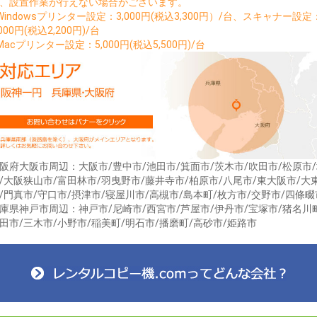
、設置作業が行えない場合がございます。
Windowsプリンター設定：3,000円(税込3,300円）/台、スキャナー設定
,000円(税込2,200円)/台
Macプリンター設定：5,000円(税込5,500円)/台
お買い物を続ける
カートへ進む
阪府大阪市周辺：大阪市/豊中市/池田市/箕面市/茨木市/吹田市/松原市
/大阪狭山市/富田林市/羽曳野市/藤井寺市/柏原市/八尾市/東大阪市/大
/門真市/守口市/摂津市/寝屋川市/高槻市/島本町/枚方市/交野市/四條畷
庫県神戸市周辺：神戸市/尼崎市/西宮市/芦屋市/伊丹市/宝塚市/猪名川
田市/三木市/小野市/稲美町/明石市/播磨町/高砂市/姫路市