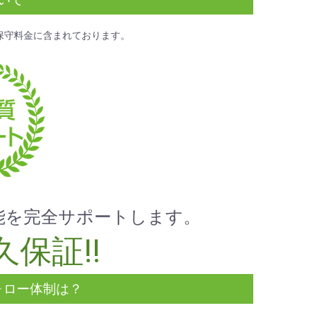
保守料金
に含まれております。
能を完全サポートします。
保証!!
ォロー体制は？