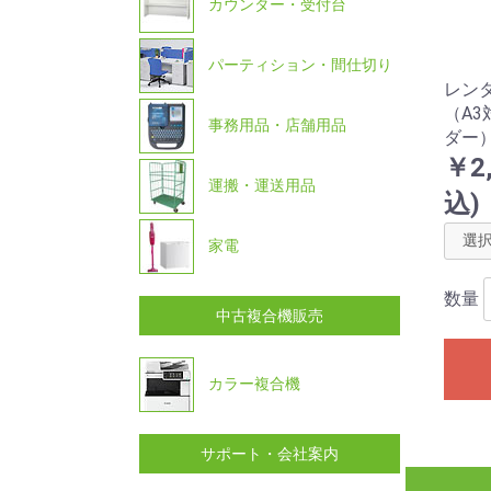
カウンター・受付台
パーティション・間仕切り
レン
（A
事務用品・店舗用品
ダー
￥2
運搬・運送用品
込)
家電
数量
中古複合機販売
カラー複合機
サポート・会社案内