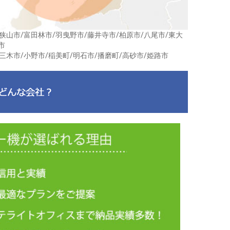
狭山市/富田林市/羽曳野市/藤井寺市/柏原市/八尾市/東大
市
三木市/小野市/稲美町/明石市/播磨町/高砂市/姫路市