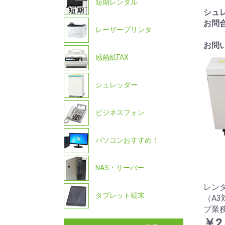
短期レンタル
シュ
お問
レーザープリンタ
お問
感熱紙FAX
シュレッダー
ビジネスフォン
パソコンおすすめ！
NAS・サーバー
レン
タブレット端末
（A
プ業
￥2