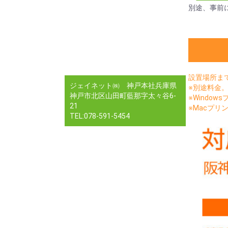
別途、事前
設置場所ま
ジェイネット㈱ 神戸本社兵庫県
※別途料金
神戸市北区山田町藍那字太々谷6-
※Window
21
※Macプリン
TEL:078-591-5454