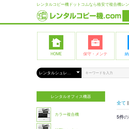
レンタルコピー機ドットコムなら格安で複合機レ
HOME
保守・メンテ
納
レンタルオフィス機器
全て
|
カラー複合機
5件
の