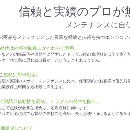
お買い物を続ける
カートへ進む
信頼と実績のプロが
メンテナンスに自
上の商品をメンテナンスした豊富な経験と技術を持つエンジニア
部品代は内容や回数にかかわらず無料。
ーなどの消耗品代や偶発的に発生したトラブル時の修理料金は全て保守
トナー代で急に思わぬ出費が」ということもありません。
ご依頼は即日対応。
対応が原則のスポットメンテナンスに比べ、保守契約のお客様は優先対
の業務停止時間を最小限に抑えます。
検で製品の信頼性を高め、トラブルの発生を防止。
応じて点検が必要な場合は、定期点検に伺います。
されている現場でも製品の信頼性を高め、長くお使い頂けるように努め
ル保証金について