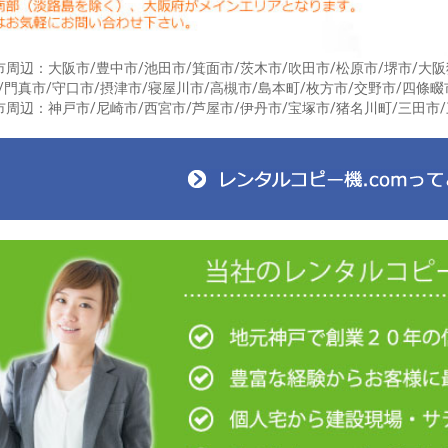
周辺：大阪市/豊中市/池田市/箕面市/茨木市/吹田市/松原市/堺市/大阪
/門真市/守口市/摂津市/寝屋川市/高槻市/島本町/枚方市/交野市/四條畷
周辺：神戸市/尼崎市/西宮市/芦屋市/伊丹市/宝塚市/猪名川町/三田市/