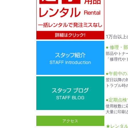
1万台以
● 修理・
部品やトナ
「修理代や
●午前中の
翌日以降の
トラブル時
●定期点
使用枚数に
大量に印刷
アクセス
★
レンタ