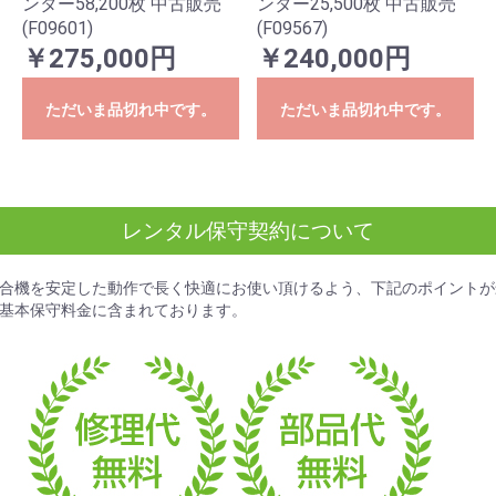
ンター58,200枚 中古販売
ンター25,500枚 中古販売
(F09601)
(F09567)
￥275,000円
￥240,000円
ただいま品切れ中です。
ただいま品切れ中です。
レンタル保守契約について
合機を安定した動作で長く快適にお使い頂けるよう、下記のポイントが
基本保守料金
に含まれております。