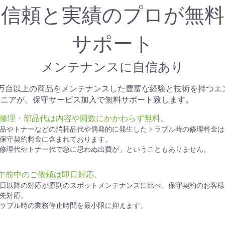
信頼と実績のプロが無料
サポート
メンテナンスに自信あり
1万台以上の商品をメンテナンスした豊富な経験と技術を持つエ
ジニアが、保守サービス加入で無料サポート致します。
● 修理・部品代は内容や回数にかかわらず無料。
品やトナーなどの消耗品代や偶発的に発生したトラブル時の修理料金は
保守契約料金に含まれております。
修理代やトナー代で急に思わぬ出費が」ということもありません。
●午前中のご依頼は即日対応。
日以降の対応が原則のスポットメンテナンスに比べ、保守契約のお客様
先対応。
ラブル時の業務停止時間を最小限に抑えます。