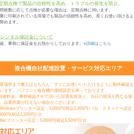
●定期点検で製品の信頼性を高め、トラブルの発生を防止。
用枚数に応じて点検が必要な場合は、定期点検に伺います。
量に印刷されている現場でも製品の信頼性を高め、長くお使い頂けるよ
努めます。
★
レンタル保証金について
途、事前に保証金をお預かりしております。
※詳細はこちら
複合機自社配達設置・サービス対応エリア
置場所まで搬入はもちろん、すぐにお使いいただけるように動作確認ま
います。パソコンと複合機の接続設定も承っております。
別途料金。事前確認させて頂いた設置先状況と、当日の状況が異なる場
、設置作業が行えない場合がございます。
Windowsプリンター設定：3,000円(税込3,300円）/台、スキャナー設定
,000円(税込2,200円)/台
お買い物を続ける
カートへ進む
Macプリンター設定：5,000円(税込5,500円)/台