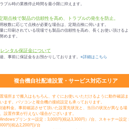
ラブル時の業務停止時間を最小限に抑えます。
●定期点検で製品の信頼性を高め、トラブルの発生を防止。
用枚数に応じて点検が必要な場合は、定期点検に伺います。
量に印刷されている現場でも製品の信頼性を高め、長くお使い頂けるよ
努めます。
★
レンタル保証金について
途、事前に保証金をお預かりしております。
※詳細はこちら
複合機自社配達設置・サービス対応エリア
置場所まで搬入はもちろん、すぐにお使いいただけるように動作確認ま
います。パソコンと複合機の接続設定も承っております。
別途料金。事前確認させて頂いた設置先状況と、当日の状況が異なる場
、設置作業が行えない場合がございます。
Windowsプリンター設定：3,000円(税込3,300円）/台、スキャナー設定
,000円(税込2,200円)/台