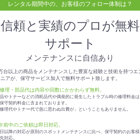
レンタル期間中の、お客様のフォロー体制は？
信頼と実績のプロが無料
サポート
メンテナンスに自信あり
1万台以上の商品をメンテナンスした豊富な経験と技術を持つエ
ジニアが、保守サービス加入で無料サポート致します。
● 修理・部品代は内容や回数にかかわらず無料。
品やトナーなどの消耗品代や偶発的に発生したトラブル時の修理料金は
保守契約料金に含まれております。
修理代やトナー代で急に思わぬ出費が」ということもありません。
●午前中のご依頼は即日対応。
日以降の対応が原則のスポットメンテナンスに比べ、保守契約のお客様
先対応。