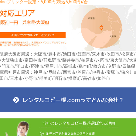
Macプリンター設定：5,000円(税込5,500円)/台
阪府大阪市周辺：大阪市/豊中市/池田市/箕面市/茨木市/吹田市/松原市
お買い物を続ける
カートへ進む
/大阪狭山市/富田林市/羽曳野市/藤井寺市/柏原市/八尾市/東大阪市/大
/門真市/守口市/摂津市/寝屋川市/高槻市/島本町/枚方市/交野市/四條畷
庫県神戸市周辺：神戸市/尼崎市/西宮市/芦屋市/伊丹市/宝塚市/猪名川
田市/三木市/小野市/稲美町/明石市/播磨町/高砂市/姫路市