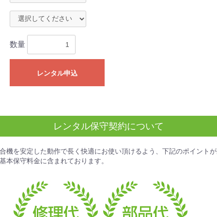
数量
レンタル申込
レンタル保守契約について
合機を安定した動作で長く快適にお使い頂けるよう、下記のポイントが
基本保守料金
に含まれております。