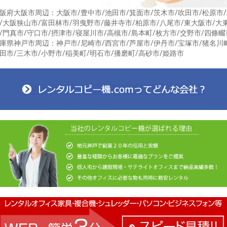
阪府大阪市周辺：大阪市/豊中市/池田市/箕面市/茨木市/吹田市/松原市
/大阪狭山市/富田林市/羽曳野市/藤井寺市/柏原市/八尾市/東大阪市/大
/門真市/守口市/摂津市/寝屋川市/高槻市/島本町/枚方市/交野市/四條畷
庫県神戸市周辺：神戸市/尼崎市/西宮市/芦屋市/伊丹市/宝塚市/猪名川
田市/三木市/小野市/稲美町/明石市/播磨町/高砂市/姫路市