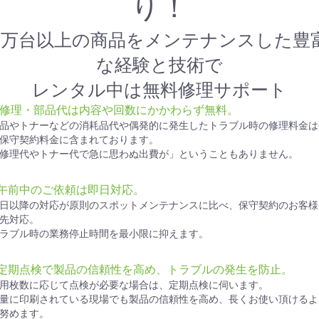
り！
1万台以上の商品をメンテナンスした豊
な経験と技術で
レンタル中は無料修理サポート
● 修理・部品代は内容や回数にかかわらず無料。
品やトナーなどの消耗品代や偶発的に発生したトラブル時の修理料金は
保守契約料金に含まれております。
修理代やトナー代で急に思わぬ出費が」ということもありません。
●午前中のご依頼は即日対応。
日以降の対応が原則のスポットメンテナンスに比べ、保守契約のお客様
先対応。
ラブル時の業務停止時間を最小限に抑えます。
●定期点検で製品の信頼性を高め、トラブルの発生を防止。
用枚数に応じて点検が必要な場合は、定期点検に伺います。
量に印刷されている現場でも製品の信頼性を高め、長くお使い頂けるよ
努めます。