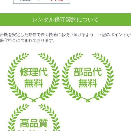
レンタル保守契約について
合機を安定した動作で長く快適にお使い頂けるよう、下記のポイントが
保守料金
に含まれております。