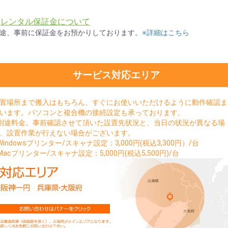
★
レンタル保証金について
途、事前に保証金をお預かりしております。
※詳細はこちら
サービス対応エリア
置場所まで搬入はもちろん、すぐにお使いいただけるように動作確認ま
います。パソコンと複合機の接続設定も承っております。
別途料金。事前確認させて頂いた設置先状況と、当日の状況が異なる場
、設置作業が行えない場合がございます。
Windowsプリンター/スキャナ設定：3,000円(税込3,300円）/台
Macプリンター/スキャナ設定：5,000円(税込5,500円)/台