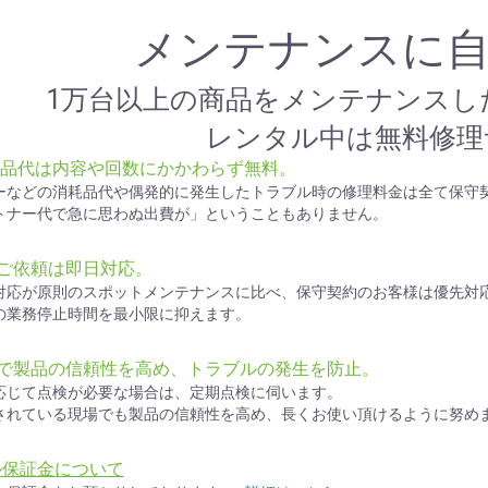
お買い物を続ける
カートへ進む
メンテナンスに
1万台以上の商品をメンテナンスし
レンタル中は無料修理
部品代は内容や回数にかかわらず無料。
ーなどの消耗品代や偶発的に発生したトラブル時の修理料金は全て保守
トナー代で急に思わぬ出費が」ということもありません。
ご依頼は即日対応。
対応が原則のスポットメンテナンスに比べ、保守契約のお客様は優先対
の業務停止時間を最小限に抑えます。
検で製品の信頼性を高め、トラブルの発生を防止。
応じて点検が必要な場合は、定期点検に伺います。
されている現場でも製品の信頼性を高め、長くお使い頂けるように努め
ル保証金について