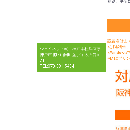
別途、事前
設置場所ま
※別途料金
ジェイネット㈱ 神戸本社兵庫県
※Window
神戸市北区山田町藍那字太々谷6-
※Macプリン
21
TEL:078-591-5454