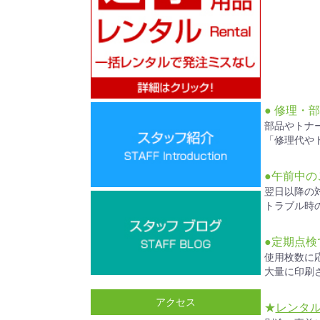
● 修理・
部品やトナ
「修理代や
●午前中の
翌日以降の
トラブル時
●定期点
使用枚数に
大量に印刷
アクセス
★
レンタ