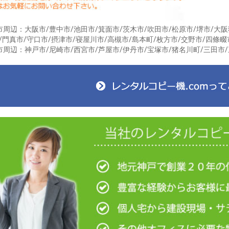
周辺：大阪市/豊中市/池田市/箕面市/茨木市/吹田市/松原市/堺市/大阪
/門真市/守口市/摂津市/寝屋川市/高槻市/島本町/枚方市/交野市/四條畷
周辺：神戸市/尼崎市/西宮市/芦屋市/伊丹市/宝塚市/猪名川町/三田市/