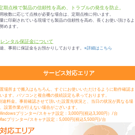
●定期点検で製品の信頼性を高め、トラブルの発生を防止。
用枚数に応じて点検が必要な場合は、定期点検に伺います。
量に印刷されている現場でも製品の信頼性を高め、長くお使い頂けるよ
努めます。
★
レンタル保証金について
途、事前に保証金をお預かりしております。
※詳細はこちら
サービス対応エリア
置場所まで搬入はもちろん、すぐにお使いいただけるように動作確認ま
います。パソコンと複合機の接続設定も承っております。
別途料金。事前確認させて頂いた設置先状況と、当日の状況が異なる場
、設置作業が行えない場合がございます。
Windowsプリンター/スキャナ設定：3,000円(税込3,300円）/台
Macプリンター/スキャナ設定：5,000円(税込5,500円)/台