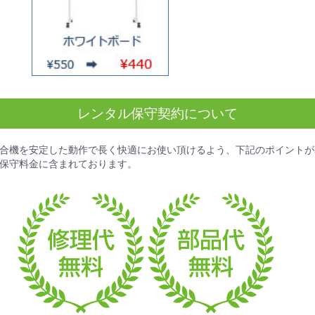
レンタル保守契約について
合機を安定した動作で長く快適にお使い頂けるよう、下記のポイントが
保守料金
に含まれております。