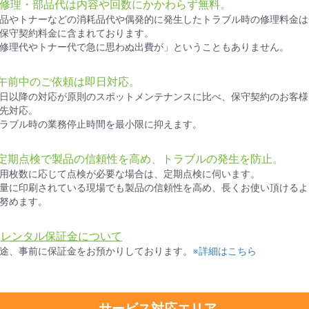
● 修理・部品代は内容や回数にかかわらず無料。
品やトナーなどの消耗品代や偶発的に発生したトラブル時の修理料金は
保守契約料金に含まれております。
修理代やトナー代で急に思わぬ出費が」ということもありません。
●午前中のご依頼は即日対応。
日以降の対応が原則のスポットメンテナンスに比べ、保守契約のお客様
先対応。
ラブル時の業務停止時間を最小限に抑えます。
●定期点検で製品の信頼性を高め、トラブルの発生を防止。
用枚数に応じて点検が必要な場合は、定期点検に伺います。
量に印刷されている現場でも製品の信頼性を高め、長くお使い頂けるよ
努めます。
★
レンタル保証金について
途、事前に保証金をお預かりしております。
※詳細はこちら
サービス対応エリア