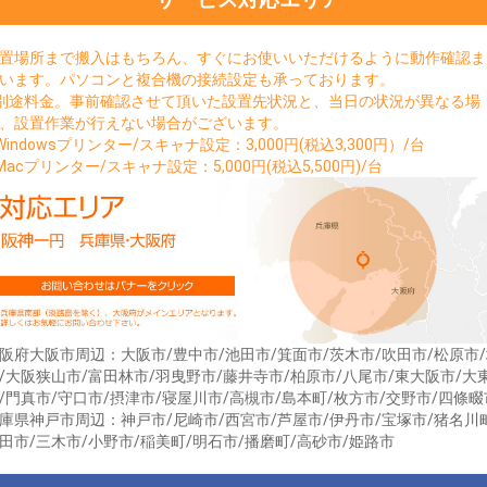
置場所まで搬入はもちろん、すぐにお使いいただけるように動作確認ま
います。パソコンと複合機の接続設定も承っております。
別途料金。事前確認させて頂いた設置先状況と、当日の状況が異なる場
、設置作業が行えない場合がございます。
Windowsプリンター/スキャナ設定：3,000円(税込3,300円）/台
Macプリンター/スキャナ設定：5,000円(税込5,500円)/台
阪府大阪市周辺：大阪市/豊中市/池田市/箕面市/茨木市/吹田市/松原市
/大阪狭山市/富田林市/羽曳野市/藤井寺市/柏原市/八尾市/東大阪市/大
/門真市/守口市/摂津市/寝屋川市/高槻市/島本町/枚方市/交野市/四條畷
庫県神戸市周辺：神戸市/尼崎市/西宮市/芦屋市/伊丹市/宝塚市/猪名川
田市/三木市/小野市/稲美町/明石市/播磨町/高砂市/姫路市