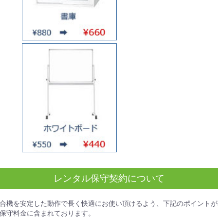
レンタル保守契約について
合機を安定した動作で長く快適にお使い頂けるよう、下記のポイントが
保守料金
に含まれております。