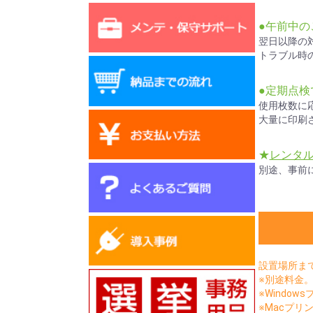
●午前中の
翌日以降の
トラブル時
●定期点
使用枚数に
大量に印刷
★
レンタ
別途、事前
設置場所ま
※別途料金
※Window
※Macプリン