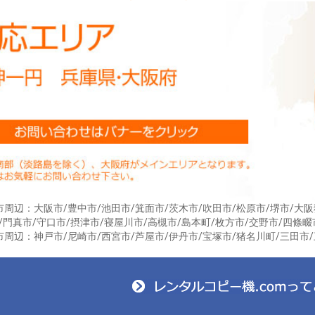
お買い物を続ける
カートへ進む
周辺：大阪市/豊中市/池田市/箕面市/茨木市/吹田市/松原市/堺市/大阪
/門真市/守口市/摂津市/寝屋川市/高槻市/島本町/枚方市/交野市/四條畷
周辺：神戸市/尼崎市/西宮市/芦屋市/伊丹市/宝塚市/猪名川町/三田市/