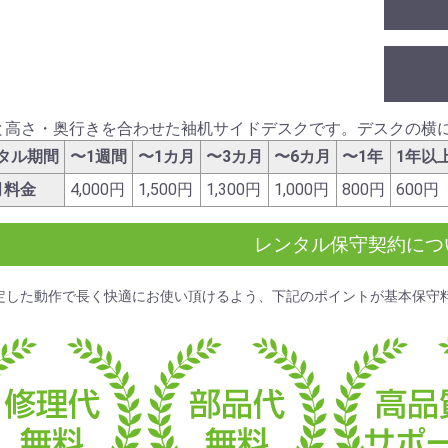
と高さ・奥行きを合わせた袖机サイドデスクです。デスクの横
タル期間
〜1週間
〜1カ月
〜3カ月
〜6カ月
〜1年
1年以
月料金
4,000円
1,500円
1,300円
1,000円
800円
600円
レンタル保守契約につ
定した動作で長く快適にお使い頂けるよう、下記のポイントが
基本保守