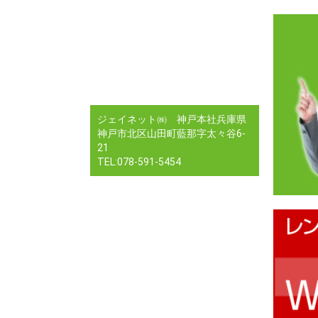
ジェイネット㈱ 神戸本社兵庫県
神戸市北区山田町藍那字太々谷6-
21
TEL:078-591-5454