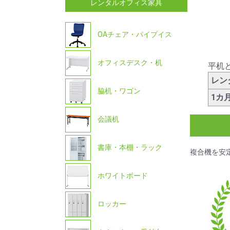
レンタルオフィス家具
OAチェア・パイプイス
オフィスデスク・机
平机
レン
脇机・ワゴン
1カ
会議机
書庫・本棚・ラック
複合機を安
ホワイトボード
ロッカー