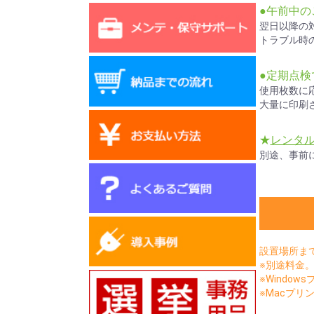
●午前中の
翌日以降の
トラブル時
●定期点
使用枚数に
大量に印刷
★
レンタ
別途、事前
設置場所ま
※別途料金
※Window
※Macプリン