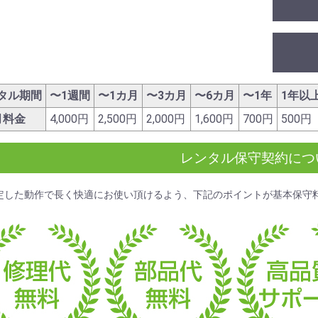
タル期間
〜1週間
〜1カ月
〜3カ月
〜6カ月
〜1年
1年以
月料金
4,000円
2,500円
2,000円
1,600円
700円
500円
レンタル保守契約につ
定した動作で長く快適にお使い頂けるよう、下記のポイントが
基本保守