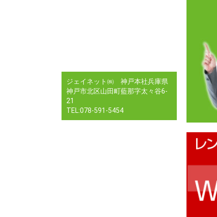
ジェイネット㈱ 神戸本社兵庫県
神戸市北区山田町藍那字太々谷6-
21
TEL:078-591-5454