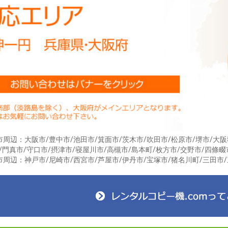
お買い物を続ける
カートへ進む
周辺：大阪市/豊中市/池田市/箕面市/茨木市/吹田市/松原市/堺市/大阪
/門真市/守口市/摂津市/寝屋川市/高槻市/島本町/枚方市/交野市/四條畷
周辺：神戸市/尼崎市/西宮市/芦屋市/伊丹市/宝塚市/猪名川町/三田市/