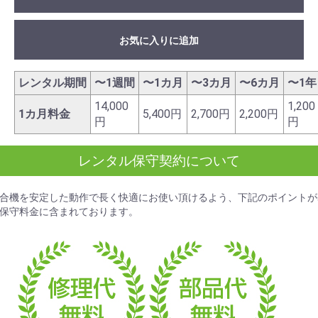
お気に入りに追加
レンタル期間
〜1週間
〜1カ月
〜3カ月
〜6カ月
〜1年
14,000
1,200
1カ月料金
5,400円
2,700円
2,200円
円
円
レンタル保守契約について
合機を安定した動作で長く快適にお使い頂けるよう、下記のポイントが
保守料金
に含まれております。