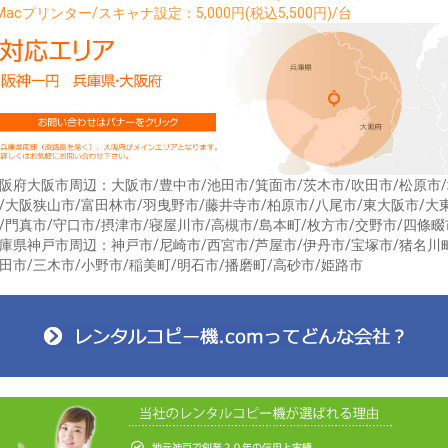
Macプリンター/スキャナ設定：5,000円(税込5,500円)/台
阪府大阪市周辺：大阪市/豊中市/池田市/箕面市/茨木市/吹田市/松原市
/大阪狭山市/富田林市/羽曳野市/藤井寺市/柏原市/八尾市/東大阪市/大
/門真市/守口市/摂津市/寝屋川市/高槻市/島本町/枚方市/交野市/四條畷
庫県神戸市周辺：神戸市/尼崎市/西宮市/芦屋市/伊丹市/宝塚市/猪名川
田市/三木市/小野市/稲美町/明石市/播磨町/高砂市/姫路市