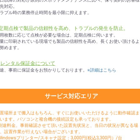
先対応。
ラブル時の業務停止時間を最小限に抑えます。
●定期点検で製品の信頼性を高め、トラブルの発生を防止。
用枚数に応じて点検が必要な場合は、定期点検に伺います。
量に印刷されている現場でも製品の信頼性を高め、長くお使い頂けるよ
努めます。
★
レンタル保証金について
途、事前に保証金をお預かりしております。
※詳細はこちら
サービス対応エリア
置場所まで搬入はもちろん、すぐにお使いいただけるように動作確認ま
います。パソコンと複合機の接続設定も承っております。
別途料金。事前確認させて頂いた設置先状況と、当日の状況が異なる場
、設置作業が行えない場合がございます。
Windowsプリンター/スキャナ設定：3,000円(税込3,300円）/台