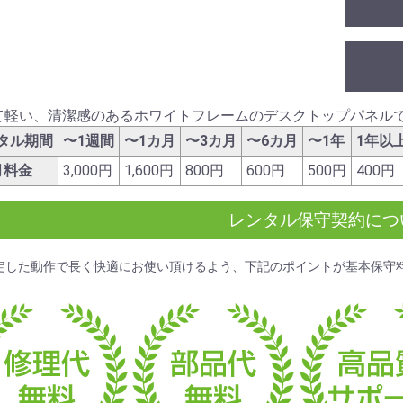
て軽い、清潔感のあるホワイトフレームのデスクトップパネル
タル期間
〜1週間
〜1カ月
〜3カ月
〜6カ月
〜1年
1年以
月料金
3,000円
1,600円
800円
600円
500円
400円
レンタル保守契約につ
定した動作で長く快適にお使い頂けるよう、下記のポイントが
基本保守