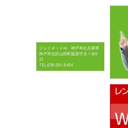
ジェイネット㈱ 神戸本社兵庫県
神戸市北区山田町藍那字太々谷6-
21
TEL:078-591-5454