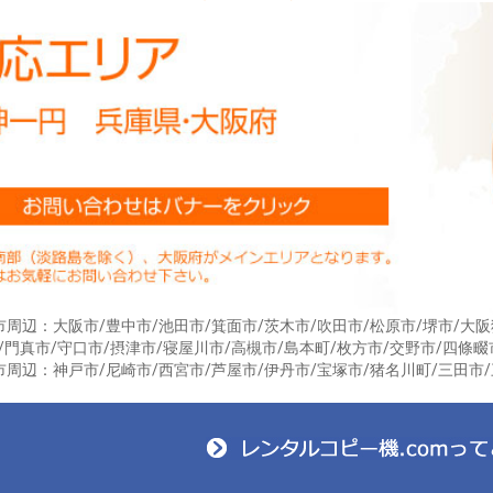
お買い物を続ける
カートへ進む
周辺：大阪市/豊中市/池田市/箕面市/茨木市/吹田市/松原市/堺市/大阪
/門真市/守口市/摂津市/寝屋川市/高槻市/島本町/枚方市/交野市/四條畷
周辺：神戸市/尼崎市/西宮市/芦屋市/伊丹市/宝塚市/猪名川町/三田市/