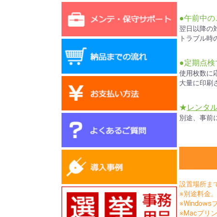
●午前中の
翌日以降の
トラブル時
●定期点
使用枚数に
大量に印刷
★
レンタ
別途、事前
設置場所ま
※別途料金
※Window
※Macプリン