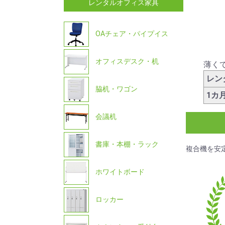
レンタルオフィス家具
OAチェア・パイプイス
オフィスデスク・机
薄く
レン
脇机・ワゴン
1カ
会議机
書庫・本棚・ラック
複合機を安
ホワイトボード
ロッカー