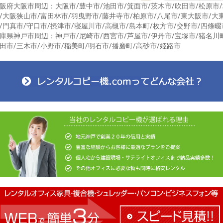
阪府大阪市周辺：大阪市/豊中市/池田市/箕面市/茨木市/吹田市/松原市
/大阪狭山市/富田林市/羽曳野市/藤井寺市/柏原市/八尾市/東大阪市/大
/門真市/守口市/摂津市/寝屋川市/高槻市/島本町/枚方市/交野市/四條畷
庫県神戸市周辺：神戸市/尼崎市/西宮市/芦屋市/伊丹市/宝塚市/猪名川
田市/三木市/小野市/稲美町/明石市/播磨町/高砂市/姫路市