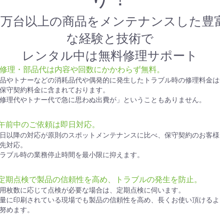
1万台以上の商品をメンテナンスした豊
な経験と技術で
レンタル中は無料修理サポート
● 修理・部品代は内容や回数にかかわらず無料。
品やトナーなどの消耗品代や偶発的に発生したトラブル時の修理料金は
保守契約料金に含まれております。
修理代やトナー代で急に思わぬ出費が」ということもありません。
●午前中のご依頼は即日対応。
日以降の対応が原則のスポットメンテナンスに比べ、保守契約のお客様
先対応。
ラブル時の業務停止時間を最小限に抑えます。
●定期点検で製品の信頼性を高め、トラブルの発生を防止。
用枚数に応じて点検が必要な場合は、定期点検に伺います。
量に印刷されている現場でも製品の信頼性を高め、長くお使い頂けるよ
努めます。