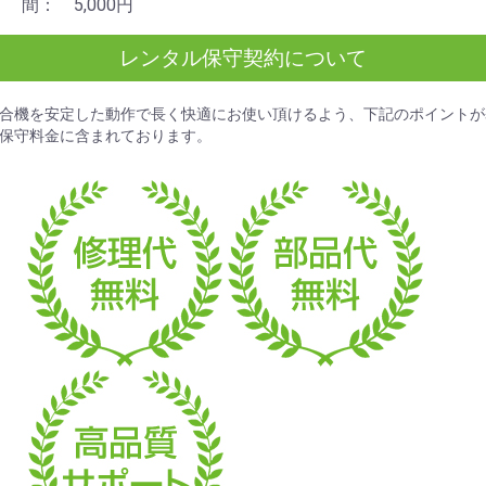
間： 5,000円
レンタル保守契約について
合機を安定した動作で長く快適にお使い頂けるよう、下記のポイントが
保守料金
に含まれております。