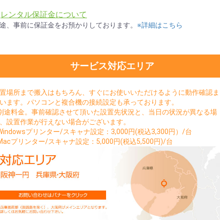
★
レンタル保証金について
途、事前に保証金をお預かりしております。
※詳細はこちら
サービス対応エリア
置場所まで搬入はもちろん、すぐにお使いいただけるように動作確認ま
います。パソコンと複合機の接続設定も承っております。
別途料金。事前確認させて頂いた設置先状況と、当日の状況が異なる場
、設置作業が行えない場合がございます。
Windowsプリンター/スキャナ設定：3,000円(税込3,300円）/台
Macプリンター/スキャナ設定：5,000円(税込5,500円)/台
お買い物を続ける
カートへ進む