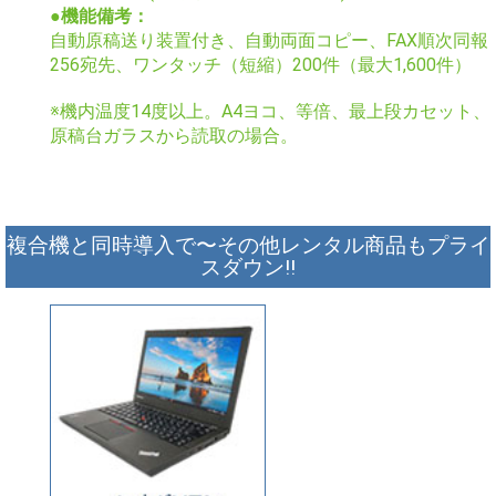
●機能備考：
自動原稿送り装置付き、自動両面コピー、FAX順次同報
256宛先、ワンタッチ（短縮）200件（最大1,600件）
※機内温度14度以上。A4ヨコ、等倍、最上段カセット、
原稿台ガラスから読取の場合。
複合機と同時導入で〜その他レンタル商品もプライ
スダウン!!