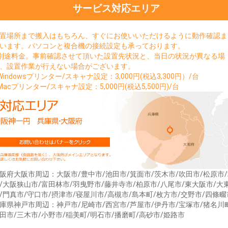
サービス対応エリア
置場所まで搬入はもちろん、すぐにお使いいただけるように動作確認ま
います。パソコンと複合機の接続設定も承っております。
別途料金。事前確認させて頂いた設置先状況と、当日の状況が異なる場
、設置作業が行えない場合がございます。
Windowsプリンター/スキャナ設定：3,000円(税込3,300円）/台
Macプリンター/スキャナ設定：5,000円(税込5,500円)/台
阪府大阪市周辺：大阪市/豊中市/池田市/箕面市/茨木市/吹田市/松原市
/大阪狭山市/富田林市/羽曳野市/藤井寺市/柏原市/八尾市/東大阪市/大
/門真市/守口市/摂津市/寝屋川市/高槻市/島本町/枚方市/交野市/四條畷
庫県神戸市周辺：神戸市/尼崎市/西宮市/芦屋市/伊丹市/宝塚市/猪名川
田市/三木市/小野市/稲美町/明石市/播磨町/高砂市/姫路市