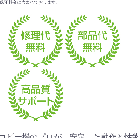
保守料金
に含まれております。
お買い物を続ける
カートへ進む
コピー機のプロが、安定した動作と性