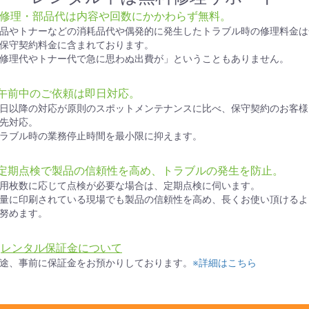
● 修理・部品代は内容や回数にかかわらず無料。
品やトナーなどの消耗品代や偶発的に発生したトラブル時の修理料金は
保守契約料金に含まれております。
修理代やトナー代で急に思わぬ出費が」ということもありません。
●午前中のご依頼は即日対応。
日以降の対応が原則のスポットメンテナンスに比べ、保守契約のお客様
先対応。
ラブル時の業務停止時間を最小限に抑えます。
●定期点検で製品の信頼性を高め、トラブルの発生を防止。
用枚数に応じて点検が必要な場合は、定期点検に伺います。
量に印刷されている現場でも製品の信頼性を高め、長くお使い頂けるよ
努めます。
★
レンタル保証金について
途、事前に保証金をお預かりしております。
※詳細はこちら