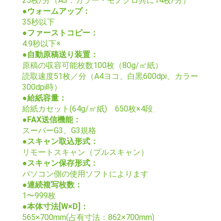
25枚/分（A3：カラー・モノクロ共に14枚/分）
●ウォームアップ：
35秒以下
●ファーストコピー：
4.9秒以下※
●自動原稿送り装置：
原稿の収容可能枚数100枚（80g/㎡紙）
読取速度51枚／分（A4ヨコ、白黒600dpi、カラー
300dpi時）
●給紙容量：
給紙カセット(64g/㎡紙) 650枚×4段
●FAX送信機能：
スーパーG3、G3規格
●スキャン取込形式：
リモートスキャン（プルスキャン）
●スキャン保存形式：
パソコン側の使用ソフトによります
●連続複写枚数：
1〜999枚
●本体寸法[W×D]：
565×700mm(占有寸法：862×700mm)