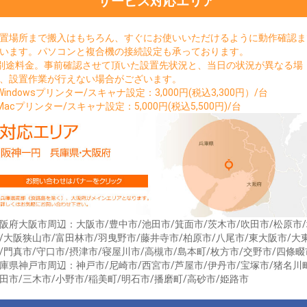
サービス対応エリア
置場所まで搬入はもちろん、すぐにお使いいただけるように動作確認ま
います。パソコンと複合機の接続設定も承っております。
別途料金。事前確認させて頂いた設置先状況と、当日の状況が異なる場
、設置作業が行えない場合がございます。
Windowsプリンター/スキャナ設定：3,000円(税込3,300円）/台
Macプリンター/スキャナ設定：5,000円(税込5,500円)/台
阪府大阪市周辺：大阪市/豊中市/池田市/箕面市/茨木市/吹田市/松原市
/大阪狭山市/富田林市/羽曳野市/藤井寺市/柏原市/八尾市/東大阪市/大
/門真市/守口市/摂津市/寝屋川市/高槻市/島本町/枚方市/交野市/四條畷
庫県神戸市周辺：神戸市/尼崎市/西宮市/芦屋市/伊丹市/宝塚市/猪名川
田市/三木市/小野市/稲美町/明石市/播磨町/高砂市/姫路市