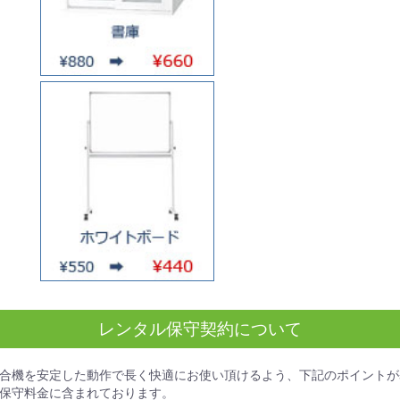
レンタル保守契約について
合機を安定した動作で長く快適にお使い頂けるよう、下記のポイントが
保守料金
に含まれております。