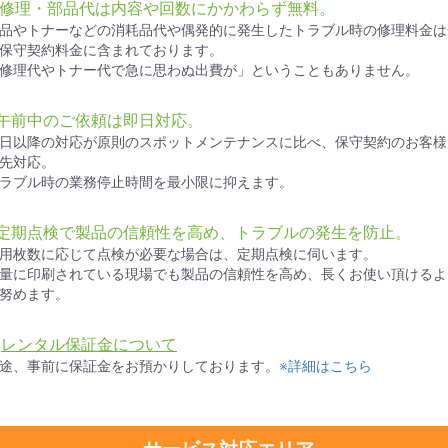
● 修理・部品代は内容や回数にかかわらず無料。
品やトナーなどの消耗品代や偶発的に発生したトラブル時の修理料金は
保守契約料金に含まれております。
修理代やトナー代で急に思わぬ出費が」ということもありません。
●午前中のご依頼は即日対応。
日以降の対応が原則のスポットメンテナンスに比べ、保守契約のお客様
先対応。
ラブル時の業務停止時間を最小限に抑えます。
●定期点検で製品の信頼性を高め、トラブルの発生を防止。
用枚数に応じて点検が必要な場合は、定期点検に伺います。
量に印刷されている現場でも製品の信頼性を高め、長くお使い頂けるよ
努めます。
★
レンタル保証金について
途、事前に保証金をお預かりしております。
※詳細はこちら