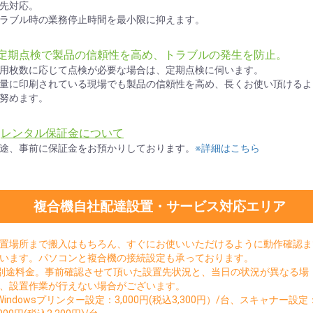
先対応。
ラブル時の業務停止時間を最小限に抑えます。
●定期点検で製品の信頼性を高め、トラブルの発生を防止。
用枚数に応じて点検が必要な場合は、定期点検に伺います。
量に印刷されている現場でも製品の信頼性を高め、長くお使い頂けるよ
努めます。
★
レンタル保証金について
途、事前に保証金をお預かりしております。
※詳細はこちら
複合機自社配達設置・サービス対応エリア
置場所まで搬入はもちろん、すぐにお使いいただけるように動作確認ま
います。パソコンと複合機の接続設定も承っております。
別途料金。事前確認させて頂いた設置先状況と、当日の状況が異なる場
、設置作業が行えない場合がございます。
Windowsプリンター設定：3,000円(税込3,300円）/台、スキャナー設定