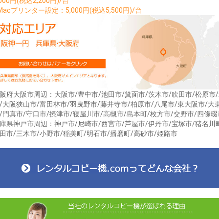
,000円(税込2,200円)/台
Macプリンター設定：5,000円(税込5,500円)/台
阪府大阪市周辺：大阪市/豊中市/池田市/箕面市/茨木市/吹田市/松原市
/大阪狭山市/富田林市/羽曳野市/藤井寺市/柏原市/八尾市/東大阪市/大
/門真市/守口市/摂津市/寝屋川市/高槻市/島本町/枚方市/交野市/四條畷
庫県神戸市周辺：神戸市/尼崎市/西宮市/芦屋市/伊丹市/宝塚市/猪名川
田市/三木市/小野市/稲美町/明石市/播磨町/高砂市/姫路市