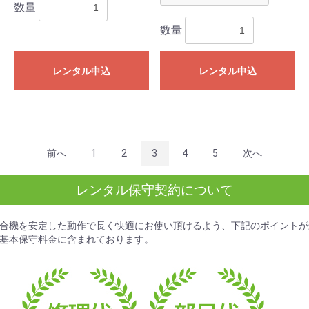
数量
数量
お買い物を続ける
カートへ進む
レンタル申込
レンタル申込
前へ
1
2
3
4
5
次へ
レンタル保守契約について
合機を安定した動作で長く快適にお使い頂けるよう、下記のポイントが
基本保守料金
に含まれております。