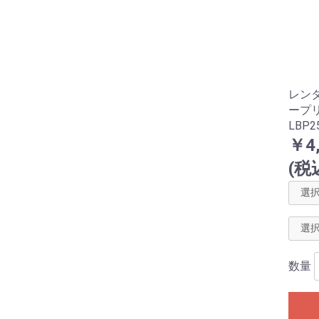
レン
ープリ
LBP2
￥4
(税
数量