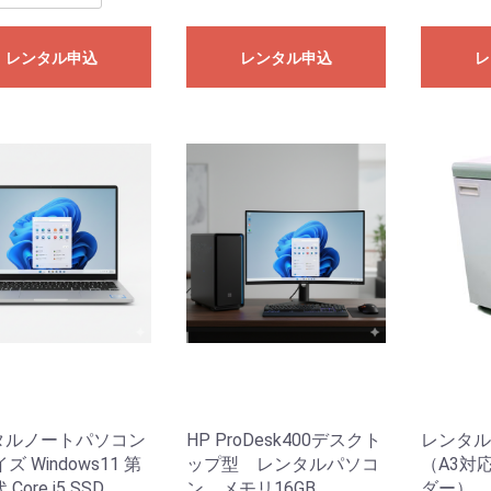
お買い物を続ける
カートへ進む
レンタル申込
レンタル申込
レ
タルノートパソコン
HP ProDesk400デスクト
レンタル
ズ Windows11 第
ップ型 レンタルパソコ
（A3対
Core i5 SSD
ン メモリ16GB
ダー）